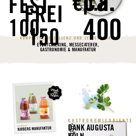
ca.
€p.a.
FEST
FREI
400
100,
150
KOMPETENZ, EXZELLENZ UND LEIDENSCHAFT
EVENTCATERING, MESSECATERER,
GASTRONOMIE & MANUFAKTUR
GASTRONOMIEOBJEKTE
DANK AUGUSTA
KÖLN