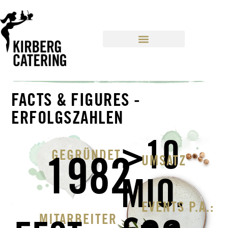
CONTENT
FACTS & FIGURES -
ERFOLGSZAHLEN
>10
GEGRÜNDET
1982
UMSATZ
MIO.
EVENTS P.A.:
MITARBEITER